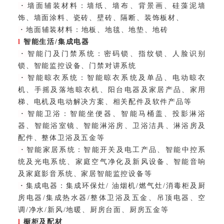
·
墙面辅装材料：
墙纸、墙布、背景画、硅藻泥墙
饰、墙面涂料、瓷砖、壁砖、隔断、装饰板材、
·
地面辅装材料：
地板、地毯、地垫、地砖
l
智能生活/集成电器
·
智能门及门禁系统：
密码锁、指纹锁、人脸识别
锁、智能监控设备、门禁对讲系统
·
智能晾衣系统：
智能晾衣系统及单品、电动晾衣
机、手摇及落地晾衣机、阳台电器及家居产品、家用
梯、电机及电动解决方案、相关配件及软件产品等
·
智能卫浴：
智能坐便器、智能马桶盖、投影淋浴
器、智能浴室镜、智能淋浴房、卫浴洁具、淋浴房及
配件、整体卫浴及五金等
·
智能家居系统：
智能开关及电工产品、智能中控系
统及光电系统、家庭空气净化及新风设备、智能音响
及家庭影音系统、家居智能监控设备等
·
集成电器：
集成环保灶/ 油烟机/燃气灶/消毒柜及厨
房电器/集成热水器/整体卫浴及五金、吊顶电器、空
调/净水/新风/地暖、厨房台面、厨房五金等
l
橱柜及配材