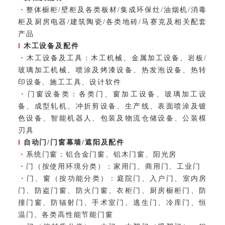
·
整体橱柜/壁柜及各类板材/集成环保灶/油烟机/消毒
柜及厨房电器/建筑陶瓷/各类地砖/马赛克及相关配套
产品
l
木工设备及配件
·
木工设备及工具：
木工机械、金属加工设备、岩板/
玻璃加工机械、喷涂及烤漆设备、热发泡设备、热转
印设备、施工工具、设计软件
·
门窗设备类：
各类门、窗加工设备、玻璃加工设
备、成型轧机、冲折剪设备、生产线、表面喷涂及镀
色设备、智能机器人、包装及物流仓储设备、公装模
刃具
l
自动门/门窗幕墙/遮阳及配件
·
系统门窗：
铝合金门窗、铝木门窗、阳光房
·
门（按使用环境分类）：
家用门、商用门、工业门
·
门、窗（按功能分类）：
庭院门、入户门、室内房
门、防盗门窗、防火门窗、衣柜门、厨房橱柜门、防
撞门窗、防辐射门、手术室门、逃生门、冷库门、恒
温门、各类高性能节能门窗