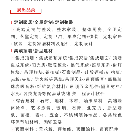
展出品类
l
定制家居/全屋定制/定制整装
·
高端定制与整装、整木家装、整体厨房、全卫定
制、艺墅定制、定制卫浴、集成定制+快装、定制家居
+软装、定制家居材料及配件、定制设计
l
集成顶墙/新型建材
·
集成顶墙：
集成吊顶系统/集成家居/集成墙面/ 顶墙
集成系统/阳光房/取暖模块/ 换气系统/照明系列/射灯
模块/ 吊顶模块/铝扣板/石膏制品/ 硅酸钙板/矿棉板/
ps板/夹板/ 防火板等系统/吊顶天花/吊顶吸音/ 膨胀珍
珠岩吸音板/纤维复合材料/ 吊顶五金配件/隔音材料/
水泥/ 各类龙骨等配套系统/相关工程设计软件
·
综合建材：
石材、地材、木材、油漆涂料、高端墙
体涂料、艺术涂装、玻璃、石膏、亚克力、新型墙
板、画柜、墙材、五金、不锈钢装饰制品、各类绿色
环保节能材料、陶瓷卫浴
·
顶面材料：
天花板、顶角线、顶面涂料、吊顶配件