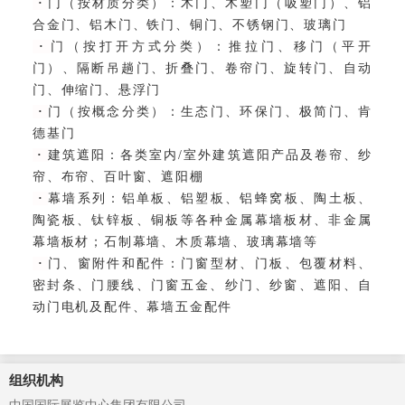
·
门（按材质分类）：
木门、木塑门（吸塑门）、铝
合金门、铝木门、铁门、铜门、不锈钢门、玻璃门
·
门（按打开方式分类）：
推拉门、移门（平开
门）、隔断吊趟门、折叠门、卷帘门、旋转门、自动
门、伸缩门、悬浮门
·
门（按概念分类）：
生态门、环保门、极简门、肯
德基门
·
建筑遮阳：
各类室内/室外建筑遮阳产品及卷帘、纱
帘、布帘、百叶窗、遮阳棚
·
幕墙系列：
铝单板、铝塑板、铝蜂窝板、陶土板、
陶瓷板、钛锌板、铜板等各种金属幕墙板材、非金属
幕墙板材；石制幕墙、木质幕墙、玻璃幕墙等
·
门、窗附件和配件：
门窗型材、门板、包覆材料、
密封条、门腰线、门窗五金、纱门、纱窗、遮阳、自
动门电机及配件、幕墙五金配件
组织机构